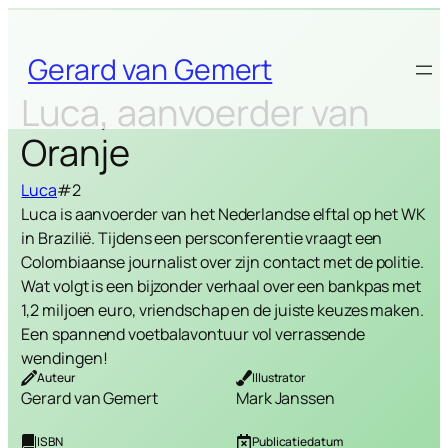
Skip
to
Gerard van Gemert
content
Luca, aanvoerder van
Oranje
Luca
#2
Luca is aanvoerder van het Nederlandse elftal op het WK
in Brazilië. Tijdens een persconferentie vraagt een
Colombiaanse journalist over zijn contact met de politie.
Wat volgt is een bijzonder verhaal over een bankpas met
1,2 miljoen euro, vriendschap en de juiste keuzes maken.
Een spannend voetbalavontuur vol verrassende
wendingen!
Auteur
Illustrator
Gerard van Gemert
Mark Janssen
ISBN
Publicatiedatum