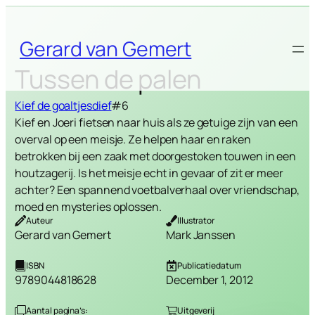
Skip
to
Gerard van Gemert
content
Tussen de palen
Kief de goaltjesdief
#6
Kief en Joeri fietsen naar huis als ze getuige zijn van een
overval op een meisje. Ze helpen haar en raken
betrokken bij een zaak met doorgestoken touwen in een
houtzagerij. Is het meisje echt in gevaar of zit er meer
achter? Een spannend voetbalverhaal over vriendschap,
moed en mysteries oplossen.
Auteur
Illustrator
Gerard van Gemert
Mark Janssen
ISBN
Publicatiedatum
9789044818628
December 1, 2012
Aantal pagina’s:
Uitgeverij