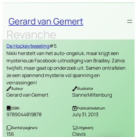
Skip
to
Gerard van Gemert
content
Revanche
De Hockeytweeling
#5
Nikki herstelt van het auto-ongeluk, maar krijgt een
mysterieuze Facebook-uitnodiging van Bradley. Zahra
twijfelt, maar gaat op onderzoek uit. Samen ontrafelen
ze een spannend mysterie vol spanning en
verrassingen!
Auteur
Illustrator
Gerard van Gemert
Sanne Miltenburg
ISBN
Publicatiedatum
9789044819878
July 31, 2013
Aantal pagina’s:
Uitgeverij
156
Clavis