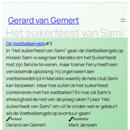
Skip
to
Gerard van Gemert
content
Het suikerfeest van Sami
De Voetbalbengels
#3
In “Het suikerfeest van Sami” gaan de Voetbalbengels op
missie! Sami is weg naar Marokko om het Suikerfeest
met zijn familie te vieren, maar trainer Ferry heeft een
verrassende oplossing: hij organiseert een
voetbalwedstrijd in Marokko waarbij de hele club Sami
kan bezoeken. Maar hoe zullen ze het suikerfeest
combineren met het voetballen? En hoe zal Sami’s
afwezigheid de rest van de ploeg raken? Lees “Het
suikerfeest van Sami” om uit te vinden wat er gebeurt
als de Voetbalbengels op avontuur gaan!
Auteur
Illustrator
Gerard van Gemert
Mark Janssen