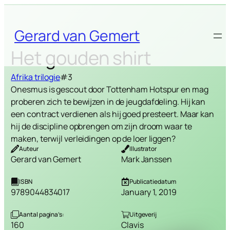
Skip
to
Gerard van Gemert
content
Het gouden shirt
Afrika trilogie
#3
Onesmus is gescout door Tottenham Hotspur en mag
proberen zich te bewijzen in de jeugdafdeling. Hij kan
een contract verdienen als hij goed presteert. Maar kan
hij de discipline opbrengen om zijn droom waar te
maken, terwijl verleidingen op de loer liggen?
Auteur
Illustrator
Gerard van Gemert
Mark Janssen
ISBN
Publicatiedatum
9789044834017
January 1, 2019
Aantal pagina’s:
Uitgeverij
160
Clavis