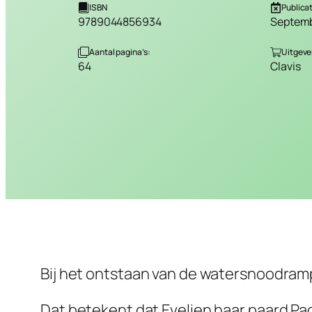
ISBN
Publica
9789044856934
Septemb
Aantal pagina’s:
Uitgever
64
Clavis
Bij het ontstaan van de watersnoodramp
Dat betekent dat Evelien haar paard Pa