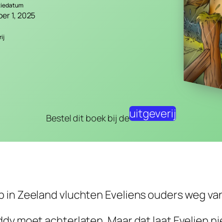
tiedatum
er 1, 2025
ij
uitgeverij
Bestel dit boek bij de
 in Zeeland vluchten Eveliens ouders weg van
ddy moet achterlaten. Maar dat laat Evelien n