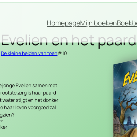
Homepage
Mijn boeken
Boekb
Evelien en het paard
De kleine helden van toen
#10
e jonge Evelien samen met
rootste zorg is haar paard
t water stijgt en het donker
ie haar leven voorgoed zal
ugzien?
or
nker