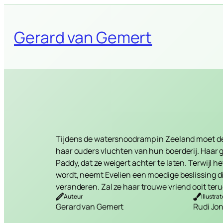
Skip
to
Gerard van Gemert
content
Tijdens de watersnoodramp in Zeeland moet d
haar ouders vluchten van hun boerderij. Haar g
Paddy, dat ze weigert achter te laten. Terwijl he
wordt, neemt Evelien een moedige beslissing d
veranderen. Zal ze haar trouwe vriend ooit ter
Auteur
Illustrat
Gerard van Gemert
Rudi Jo