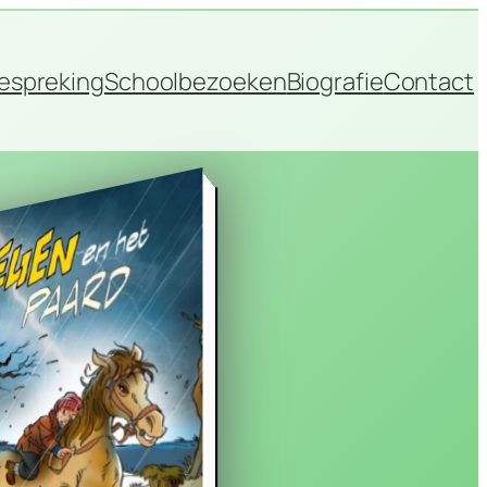
espreking
Schoolbezoeken
Biografie
Contact