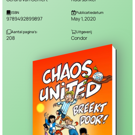
ISBN
Publicatiedatum
9789492899897
May 1, 2020
Aantal pagina’s:
Uitgeverij
208
Condor