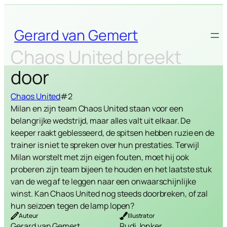
Skip
to
Gerard van Gemert
content
Chaos United breekt
door
Chaos United
#2
Milan en zijn team Chaos United staan voor een
belangrijke wedstrijd, maar alles valt uit elkaar. De
keeper raakt geblesseerd, de spitsen hebben ruzie en de
trainer is niet te spreken over hun prestaties. Terwijl
Milan worstelt met zijn eigen fouten, moet hij ook
proberen zijn team bijeen te houden en het laatste stuk
van de weg af te leggen naar een onwaarschijnlijke
winst. Kan Chaos United nog steeds doorbreken, of zal
hun seizoen tegen de lamp lopen?
Auteur
Illustrator
Gerard van Gemert
Rudi Jonker