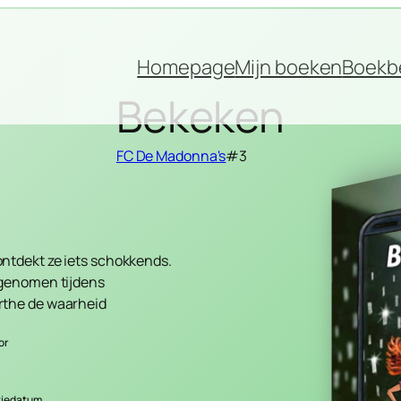
Homepage
Mijn boeken
Boekb
Bekeken
FC De Madonna's
#3
ntdekt ze iets schokkends.
 genomen tijdens
rthe de waarheid
or
tiedatum