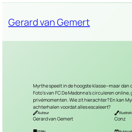
Skip
to
Gerard van Gemert
content
Myrthe speelt in de hoogste klasse—maar dan o
Foto’s van FC De Madonna’s circuleren online,
privémomenten. Wie zit hierachter? En kan My
achterhalen voordat alles escaleert?
Auteur
Illustrat
Gerard van Gemert
Conz
ISBN
Publica