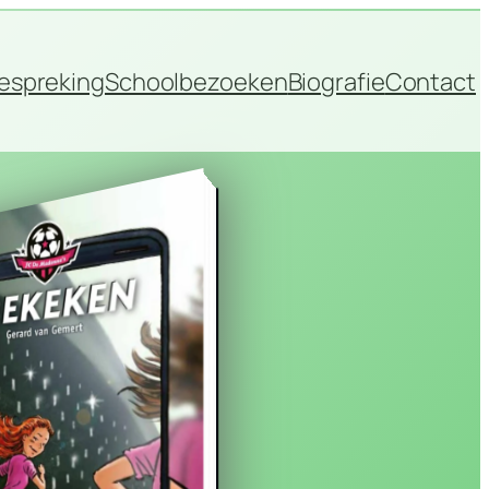
espreking
Schoolbezoeken
Biografie
Contact