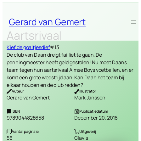
Skip
to
Gerard van Gemert
content
Aartsrivaal
Kief de goaltjesdief
#13
De club van Daan dreigt failliet te gaan. De
penningmeester heeft geld gestolen! Nu moet Daans
team tegen hun aartsrivaal Almse Boys voetballen, en er
komt een grote wedstrijd aan. Kan Daan het team bij
elkaar houden en de club redden?
Auteur
Illustrator
Gerard van Gemert
Mark Janssen
ISBN
Publicatiedatum
9789044828658
December 20, 2016
Aantal pagina’s:
Uitgeverij
56
Clavis