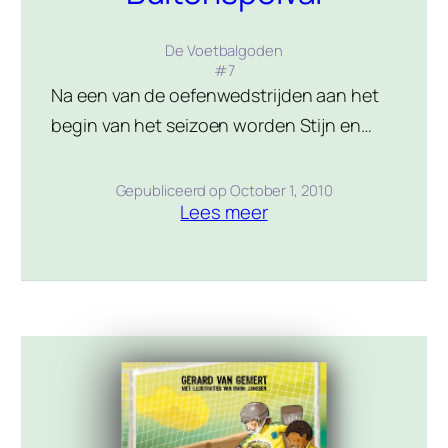
De Voetbalgoden
#
7
Na een van de oefenwedstrijden aan het
begin van het seizoen worden Stijn en
Storm aangesproken door een van hun
tegenstanders. Zijn broertje blijkt ernstig
Gepubliceerd op
October 1, 2010
Lees meer
ziek te zijn en wil, voor het te laat is, graag
in contact komen met superster Bert
Pringel. De Voetbalgoden proberen dat te
organiseren en dat leidt tot een
spectaculaire […]