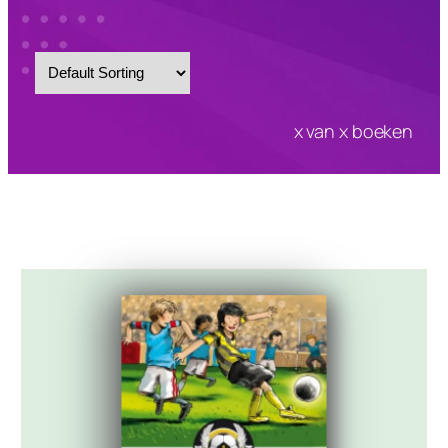
x
van
x
boeken
Serie
Afrika trilogie
Allsports Academie
Chaos United
De Hockeytweeling
De kleine helden van toen
De Stoere Hockeybende
De Voetbalbengels
De Voetbalgoden
De Voetbalhockeyers
Eilandgeheimen
FC De Madonna’s
Felinia
Het geheim van
Historische boeken
Kief de goaltjesdief
Luca
Stand-alone