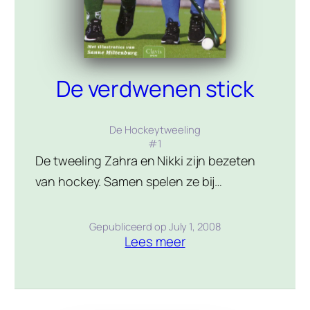
De verdwenen stick
De Hockeytweeling
#
1
De tweeling Zahra en Nikki zijn bezeten
van hockey. Samen spelen ze bij
Hockeyclub Almkerk HCA. Nikki is
doelvrouw en Zahra speelt op het
Gepubliceerd op
July 1, 2008
Lees meer
middenveld. Als er een briefje in de
brievenbus valt die een hoop vragen met
zich meebrengt, begint de tweeling een
zoektocht naar die ene stick met gouden