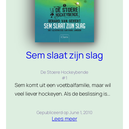
Sem slaat zijn slag
De Stoere Hockeybende
#
1
Sem komt uit een voetbalfamilie, maar wil
veel liever hockeyen. Als de beslissing is
genomen en hij van voetballen afgaat om
lid te worden van de hockeyclub, laat
Gepubliceerd op
June 1, 2010
Lees meer
David, Sem’s oudere broer duidelijk
merken dat hij hockey geen leuke sport