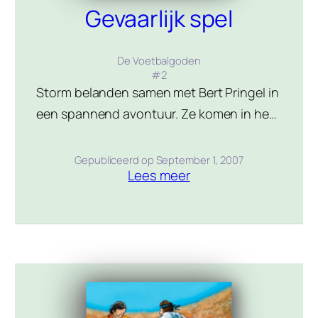
Gevaarlijk spel
De Voetbalgoden
#
2
Storm belanden samen met Bert Pringel in
een spannend avontuur. Ze komen in heel
gevaarlijke situaties terecht en moeten
moeilijke beslissingen nemen. Hierdoor
Gepubliceerd op
September 1, 2007
Lees meer
hebben ze meer invloed op de uitslag van
de halve finale van de Champions League
dan ze wilden en hoopten. Ook moeten ze
hun eigen voetbaltalenten aanspreken
om Kick ’69 een kans […]