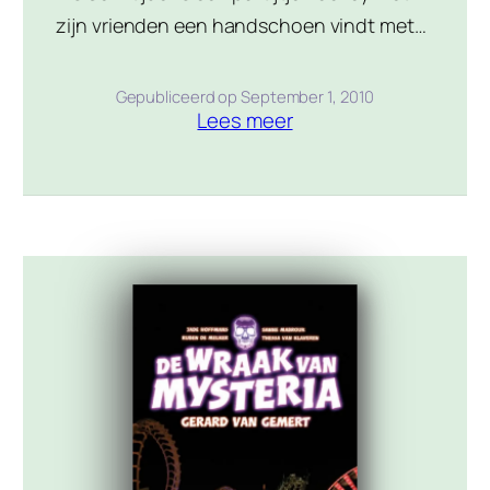
zijn vrienden een handschoen vindt met
veel geld erin, denken de jongens dat ze
ineens erg rijk zijn. Sem heeft het gevoel
Gepubliceerd op
September 1, 2010
Lees meer
dat er iets niet klopt. Als blijkt dat er die
dag een overval op een geldwagen is
gepleegd en een deel van de buit in
handschoenen […]