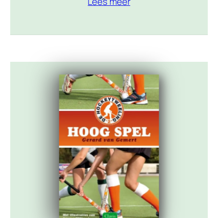
Lees meer
basketbal, maar vecht daarnaast ook
tegen het milieu waarin hij leeft. Omgeven
door de harde realiteit van een
achterstandswijk houdt basketballen
hem op de been. Daphne is kanshebster
bij de nationale kampioenschappen
hardlopen. Zij groeit beschermd […]