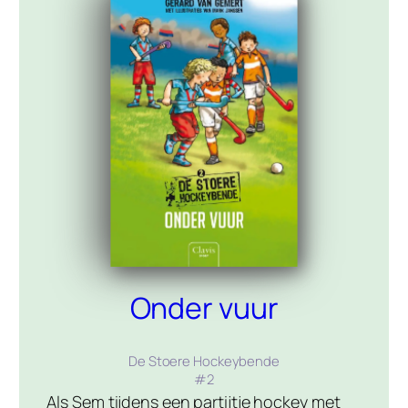
Onder vuur
De Stoere Hockeybende
#
2
Als Sem tijdens een partijtje hockey met