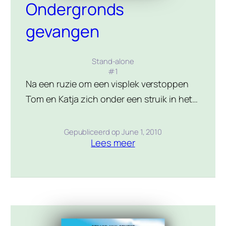
Ondergronds
gevangen
Stand-alone
#
1
Na een ruzie om een visplek verstoppen
Tom en Katja zich onder een struik in het
park. Plotseling zakt de grond onder hun
voeten weg. Ze komen terecht in een
Gepubliceerd op
June 1, 2010
Lees meer
onderaards hol waar een gang op uitkomt.
Ze lopen de gang in en doen een
angstaanjagende ontdekking…