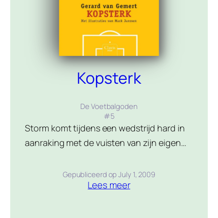
Kopsterk
De Voetbalgoden
#
5
Storm komt tijdens een wedstrijd hard in
aanraking met de vuisten van zijn eigen
doelman. Hij raakt gewond en wordt per
ambulance van het veld afgevoerd. Bert
Gepubliceerd op
July 1, 2009
Lees meer
Pringel lijkt de enige te zijn die Storm beter
kan maken, maar die zit in Japan om de
finale van de wereldbeker te spelen. Toch