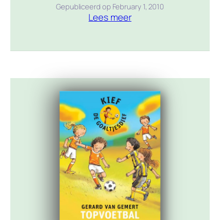
elftal de halve finale van het
Gepubliceerd op
February 1, 2010
Lees meer
wereldkampioenschap gehaald en mogen
zij de voorwedstrijd spelen. Dat betekent
een interland spelen in een bomvol
stadion, aangemoedigd worden door
talloze landgenoten en ook nog aandacht
op televisie. Daar krijgen […]