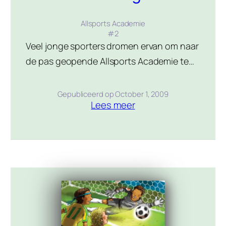
Allsports Academie
#
2
Veel jonge sporters dromen ervan om naar
de pas geopende Allsports Academie te
gaan, waar studeren met topsport
gecombineerd wordt. Damian en Mary
Gepubliceerd op
October 1, 2009
Lees meer
zitten in het tweede jaar en begeven zich
letterlijk en figuurlijk op glad ijs. Zij blinkt
uit in schaatsen en hij is een van de
grootste ijshockeytalenten die het land
ooit gekend […]