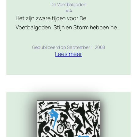
De Voetbalgoden
#
4
Het zijn zware tijden voor De
Voetbalgoden. Stijn en Storm hebben het
lastig in hun eerste seizoen bij Kick ’69.
Hun idool Bert Pringel is zo uit vorm dat
Gepubliceerd op
September 1, 2008
Lees meer
het onzeker is of hij wel geselecteerd
wordt voor de allesbeslissende WK-
kwalificatiewedstrijd. Het schoolelftal
wordt overspoeld door een blessuregolf.
In de villa bij het oefenveldje gebeuren […]