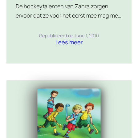
De hockeytalenten van Zahra zorgen
ervoor dat ze voor het eerst mee mag met
het nationale jeugdelftal voor een
belangrijke interland in en tegen
Gepubliceerd op
June 1, 2010
Lees meer
Engeland. Dat het niet eenvoudig is om
een plekje te veroveren, blijkt als sommige
teamgenoten Zahra links laten liggen. Als
het team dan ook nog getroffen wordt
door een tegenvaller waarvan […]