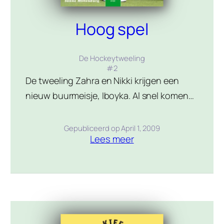
Hoog spel
De Hockeytweeling
#
2
De tweeling Zahra en Nikki krijgen een
nieuw buurmeisje, Iboyka. Al snel komen
ze erachter dat die ook erg goed kan
hockeyen. Maar het buitenlandse meisje
Gepubliceerd op
April 1, 2009
Lees meer
gedraagt zich erg mysterieus. Zahra en
Nikki besluiten op onderzoek uit te gaan
en vallen van de ene verrassing in de
andere. Met de MC1 van HCA gaat het […]