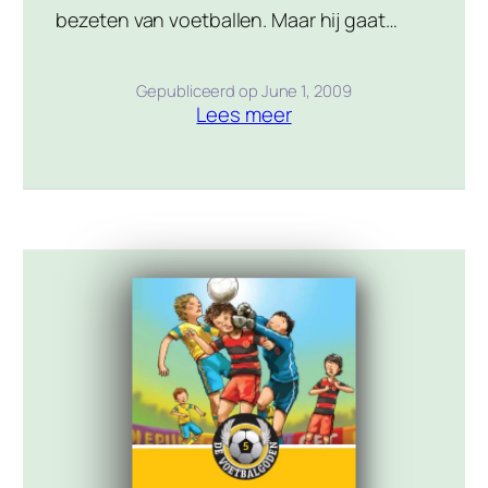
bezeten van voetballen. Maar hij gaat
verhuizen en moet zijn oude vertrouwde
omgeving inruilen voor een nieuwe. Dat
Gepubliceerd op
June 1, 2009
Lees meer
betekent onder andere een nieuwe school
en een nieuwe voetbalclub en dat valt niet
mee. Bij zijn voetbalclub zitten de jongens
niet echt om hem te wachten, maar
gelukkig zit […]