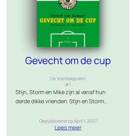
STIJN gouden belofte
Gevecht om de cup
De Voetbalgoden
#
1
Stijn, Storm en Mike zijn al vanaf hun
derde dikke vrienden. Stijn en Storm
voetballen bij FC Rapitas. Ze zijn op
meerdere vlakken verwikkeld in een hevige
Gepubliceerd op
April 1, 2007
Lees meer
strijd met hun grote rivalen SV E.M.S., door