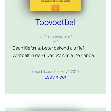
Topvoetbal
Kief de goaltjesdief
#
2
Daan Kiefsma, beter bekend als Kief,
voetbalt in de E6 van VV Almia. Ze hebben
tot nog toe alle wedstrijden in de
competitie al gewonnen als de grote
Gepubliceerd op
May 1, 2010
Lees meer
concurrent voor het kampioenschap de
volgende tegenstander is én dat levert
veel spanning op. Kan Kief zijn naam als
goaltjesdief waarmaken? Vorig seizoen
werd de E6 getraind […]