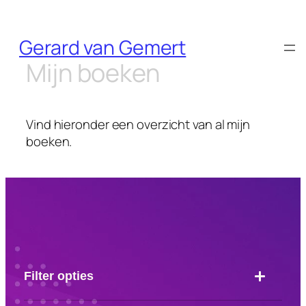
Skip
Gerard van Gemert
to
content
Mijn boeken
Vind hieronder een overzicht van al mijn
boeken.
Filter opties