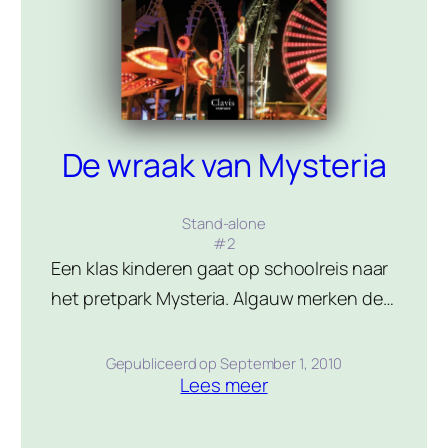
De wraak van Mysteria
Stand-alone
#
2
Een klas kinderen gaat op schoolreis naar
het pretpark Mysteria. Algauw merken de
kinderen dat iets behoorlijk mis is met het
park. De mensen om hen heen verdwijnen
Gepubliceerd op
September 1, 2010
Lees meer
stuk voor stuk en het lijkt erop dat de
kinderen van de klas de enigen zijn die