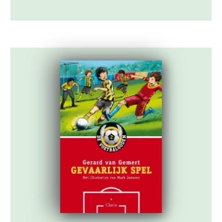
de Rapitanen ook wel De Stieren
genoemd.De laatste wedstrijd van het
seizoen spelen de beide verenigingen uit
Woudorp tegen elkaar […]