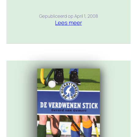
Europees Jeugd Kampioenschap voetbal
in Barcelona! Tegelijkertijd zal Kick ’69
Gepubliceerd op
April 1, 2008
Lees meer
daar de finale van de Champions League
spelen. Om erbij te kunnen zijn, moeten de
jongens op het veld laten zien wat ze
waard zijn. Zijn ze goed genoeg?Tijdens
het […]